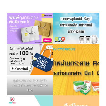
ถุงผ้าแคนวาส รับทำถุงผ้า
กระเป๋าผ้าแคนวาส Canvas
Bag