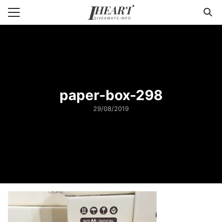
Skip
to
Search
content
for:
แรก
า
paper-box-298
วาม
29/08/2019
่ารู้แพคเกจจิ้ง
กับเรา