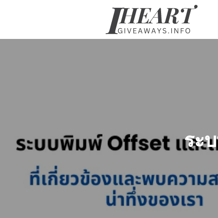
Skip
to
content
Se
fo
ระบ