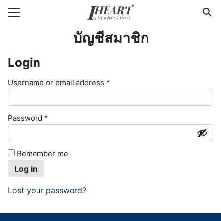
Skip
to
Search
content
บัญชีสมาชิก
for:
Login
แรก
Required
า
Username or email address
*
วาม
Required
่ารู้แพคเกจจิ้ง
Password
*
กับเรา
Remember me
Log in
Lost your password?