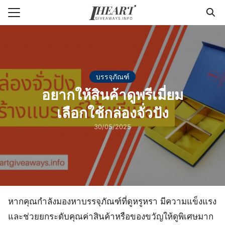
Skip
to
Search
content
for:
แรก
บรรจุภัณฑ์
า
อยากให้สินค้าดูพรีเมี่ยม
วาม
เลือกใช้กล่องจั่วปัง
่ารู้แพคเกจจิ้ง
30/05/2025
กับเรา
หากคุณกำลังมองหาบรรจุภัณฑ์ที่ดูหรูหรา มีความแข็งแรง
และช่วยยกระดับคุณค่าสินค้าหรือของขวัญให้ดูพิเศษมาก