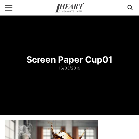
Skip
to
Search
content
for:
แรก
า
Screen Paper Cup01
วาม
16/03/2019
่ารู้แพคเกจจิ้ง
กับเรา