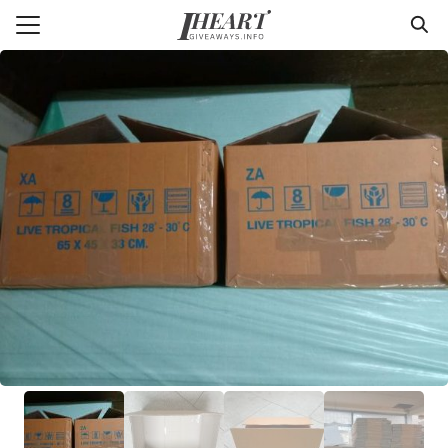
Skip
to
Search
content
for:
แรก
า
วาม
่ารู้แพคเกจจิ้ง
กับเรา