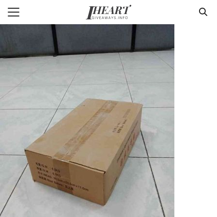
Skip
to
Search
content
for:
แรก
า
วาม
่ารู้แพคเกจจิ้ง
กับเรา