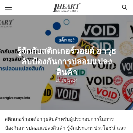
Skip
to
Search
content
for:
แรก
สติ๊กเกอร์
รู้จักกับสติกเกอร์วอยด์ อาวุธ
า
ลับป้องกันการปลอมแปลง
วาม
สินค้า
่ารู้แพคเกจจิ้ง
20/08/2024
กับเรา
สติกเกอร์วอยด์อาวุธลับสำหรับผู้ประกอบการในการ
ป้องกันการปลอมแปลงสินค้า รู้จักประเภท ประโยชน์ และ