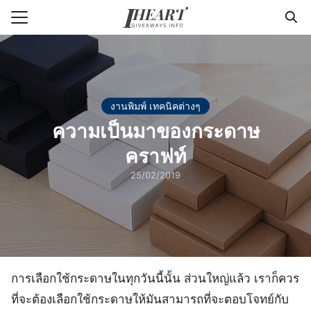
Skip
to
Search
content
for:
แรก
งานพิมพ์ เทคนิคต่างๆ
า
ความเป็นมาของกระดาษ
วาม
คราฟท์
่ารู้แพคเกจจิ้ง
25/02/2019
กับเรา
การเลือกใช้กระดาษในทุกวันนี้นั้น ส่วนใหญ่แล้ว เราก็ควร
ที่จะต้องเลือกใช้กระดาษให้มันสามารถที่จะตอบโจทย์กับ